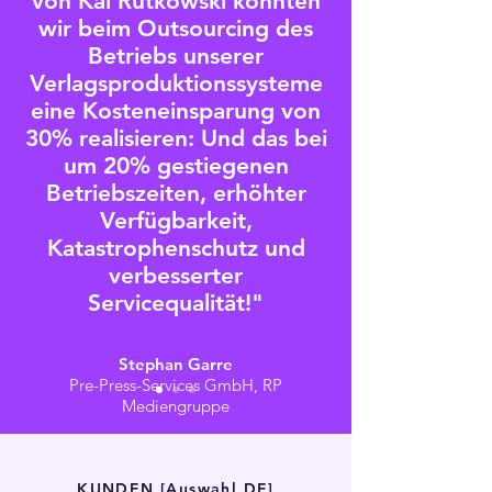
von Kai Rutkowski konnten
wir beim Outsourcing des
Betriebs unserer
Verlagsproduktionssysteme
eine Kosteneinsparung von
30% realisieren: Und das bei
um 20% gestiegenen
Betriebszeiten, erhöhter
Verfügbarkeit,
Katastrophenschutz und
verbesserter
Servicequalität!"
Stephan Garre
Pre-Press-Services GmbH, RP
Mediengruppe
KUNDEN [Auswahl DE]