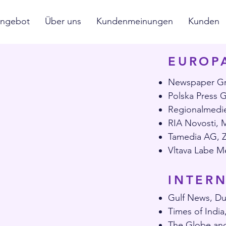
ngebot
Über uns
Kundenmeinungen
Kunden
EUROP
Newspaper Gro
Polska Press 
Regionalmedien
RIA Novosti, 
Tamedia AG, Z
Vltava Labe M
INTER
Gulf News, Du
Times of India
The Globe and