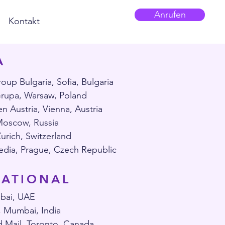
Anrufen
Kontakt
A
up Bulgaria, Sofia, Bulgaria
Grupa, Warsaw, Poland
 Austria, Vienna, Austria
Moscow, Russia
urich, Switzerland
edia, Prague, Czech Republic
NATIONAL
bai, UAE
, Mumbai, India
 Mail, Toronto, Canada