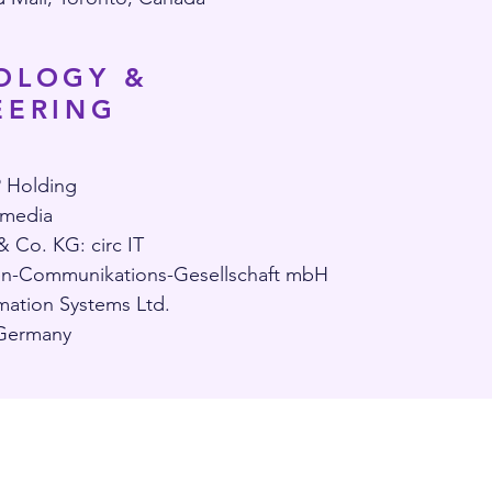
OLOGY &
EERING
Holding
rmedia
 Co. KG: circ IT
-Communikations-Gesellschaft mbH
mation Systems Ltd.
Germany